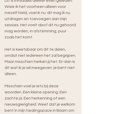
Dit is inmiddels alweer even geleden. 
Waar ik het voorheen alleen voor 
mezelf hield, voel ik nu: dit mag ik nu 
uitdragen en toevoegen aan mijn 
sessies. Het voelt alsof dit nu gehoord 
mag worden, in afstemming, puur 
zoals het komt.
Het is kwetsbaar om dit te delen, 
omdat niet iedereen het zal begrijpen. 
Maar misschien herken jij het. En dan is 
dit wat ik je wil meegeven: je bent niet 
alleen.
Misschien voel je iets bij deze 
woorden. Een kleine opening. Een 
zachte ja. Een herkenning of een 
nieuwsgierigheid. Weet dat je welkom 
bent in mijn healingspace in Baarn om 