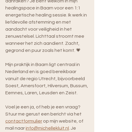
aanraken? Je bent welkom in mijn 
healingspace in Baarn voor een 1:1 
energetische healing sessie. Ik werk in 
liefdevolle afstemming en met 
aandacht voor veiligheid in het 
zenuwstelsel. Lichttaal stroomt mee 
wanneer het zich aandient. Zacht, 
gegrond en puur zoals het komt. 💗
Mijn praktijk in Baarn ligt centraal in 
Nederland en is goed bereikbaar 
vanuit de regio Utrecht, bijvoorbeeld 
Soest, Amersfoort, Hilversum, Bussum, 
Eemnes, Laren, Leusden en Zeist. 
Voel je een ja, of heb je een vraag? 
Stuur me gerust een bericht via het 
contactformulier
 op mijn website, of 
mail naar 
info@michellekluit.nl
. Je 