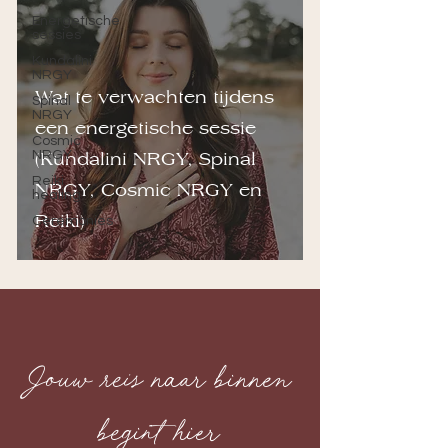
Energetische
sessies
Kundalini
NRGY
Wat te verwachten tijdens
Spinal
NRGY
een energetische sessie
Cosmic
(Kundalini NRGY, Spinal
NRGY
Reiki
NRGY, Cosmic NRGY en
healing
Reiki)
Ceremonies
Jouw reis naar binnen
begint hier