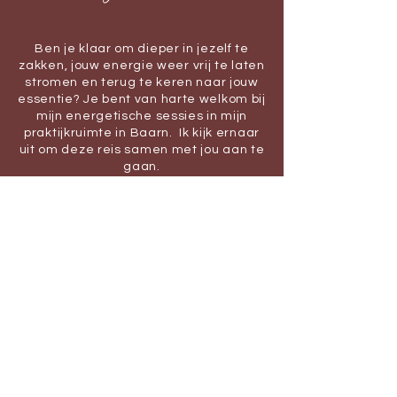
Ben je klaar om dieper in jezelf te
zakken, jouw energie weer vrij te laten
stromen en terug te keren naar jouw
essentie? Je bent van harte welkom bij
mijn energetische sessies in mijn
praktijkruimte in Baarn. Ik kijk ernaar
uit om deze reis samen met jou aan te
gaan.​​
BOEK EEN SESSIE