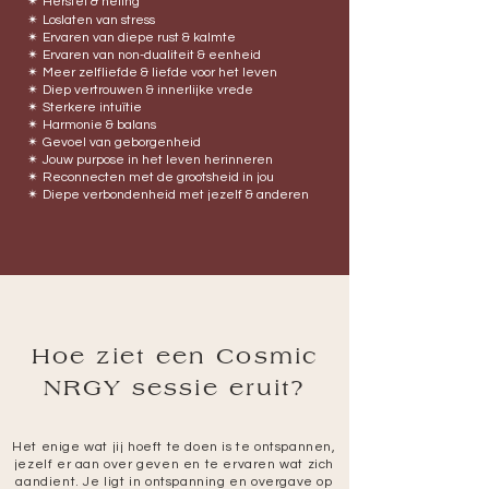
✴︎
Herstel & heling
✴︎
Loslaten van stress
✴︎
Ervaren van diepe rust & kalmte
✴︎
Ervaren van non-
dualiteit & eenheid
✴︎
Meer zelfliefde & liefde voor het leven
✴︎
Diep vertrouwen & innerlijke vrede
✴︎
Sterkere intuïtie
✴︎
Harmonie & balans
✴︎
Gevoel van geborgenheid
✴︎
Jouw purpose in het leven herinneren
✴︎
Reconnecten met de grootsheid in jou
✴︎
Diepe verbondenheid met jezelf & anderen
Hoe ziet een Cosmic
NRGY sessie eruit?
Het enige wat jij hoeft te doen is te ontspannen,
jezelf er aan over geven en te ervaren wat zich
aandient. Je ligt in ontspanning en overgave op