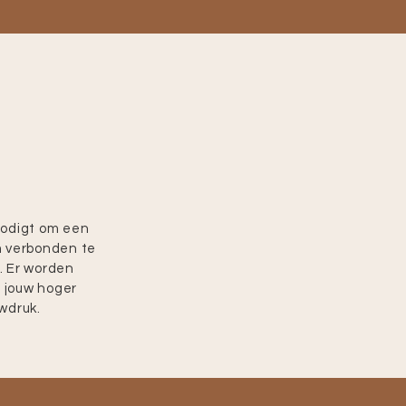
nodigt om een
m verbonden te
m. Er worden
 jouw hoger
wdruk.