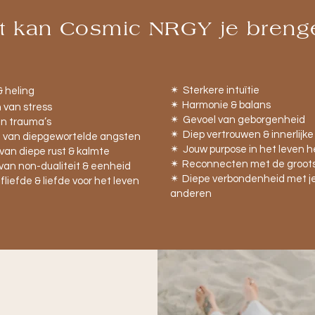
t kan Cosmic NRGY je breng
✴︎
Sterkere intuïtie
& heling
✴︎
Harmonie & balans
 van stress
✴︎
Gevoel van geborgenheid
an trauma’s
✴︎
Diep vertrouwen & innerlijke
n van diepgewortelde angsten
✴︎
Jouw purpose in het leven 
van diepe rust & kalmte
✴︎
Reconnecten met de grootsh
van non-
dualiteit & eenheid
✴︎
Diepe verbondenheid met je
fliefde & liefde voor het leven
anderen