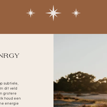
 NRGY
p subtiele,
n dit veld
n grotere
. Ik houd een
che energie