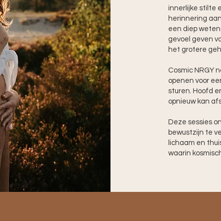
innerlijke stilt
herinnering aan 
een diep weten 
gevoel geven va
het grotere geh
Cosmic NRGY nod
openen voor een
sturen. Hoofd e
opnieuw kan af
Deze sessies on
bewustzijn te ve
lichaam en thuis
waarin kosmisc