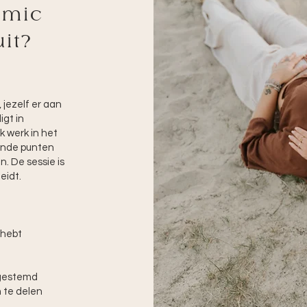
smic
it?
 jezelf er aan
igt in
k werk in het
lende punten
. De sessie is
eidt.
g hebt
fgestemd
 te delen