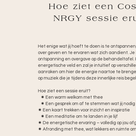
Hoe ziet een Co
NRGY sessie eru
Het enige wat jij hoeft te doen is te ontspannen,
over geven en te ervaren wat zich aandient. Je l
ontspanning en overgave op de behandeltafel. I
energetische veld en zal je intuïtief op verschil
aanraken om hier de energie naartoe te brengen
op muziek die je tijdens deze innerlijke reis begel
Hoe ziet een sessie eruit?
​ ✷ Een warm welkom met thee
✷ Een gesprek om af te stemmen wat jij nodi
✷ Een kaart trekken voor inzicht en inspiratie
✷ Een meditatie om te landen in je lijf
✷ De energetische ervaring – volledig op jou a
✷ Afronding met thee, wat lekkers en ruimte om