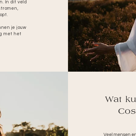
. In dit veld
rstromen,
opt.
nnen je jouw
ng met het
Wat ku
Cos
Veel mensen erv