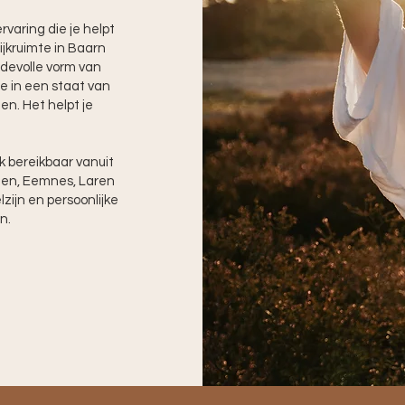
varing die je helpt
ijkruimte in Baarn
fdevolle vorm van
e in een staat van
n. Het helpt je
jk bereikbaar vanuit
den, Eemnes, Laren
ijn en persoonlijke
n.