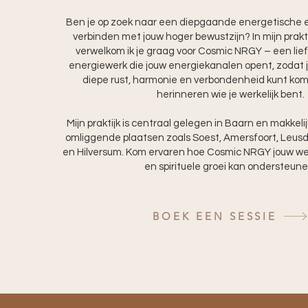
Ben je op zoek naar een diepgaande energetische er
verbinden met jouw hoger bewustzijn? In mijn prakt
verwelkom ik je graag voor Cosmic NRGY – een lie
energiewerk die jouw energiekanalen opent, zodat j
diepe rust, harmonie en verbondenheid kunt kome
herinneren wie je werkelijk bent.
Mijn praktijk is centraal gelegen in Baarn en makkeli
omliggende plaatsen zoals Soest, Amersfoort, Leus
en Hilversum. Kom ervaren hoe Cosmic NRGY jouw welz
en spirituele groei kan ondersteune
BOEK EEN SESSIE