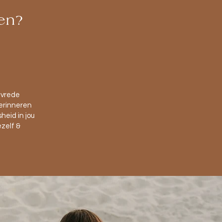
en
?
 vrede
herinneren
eid in jou
zelf &