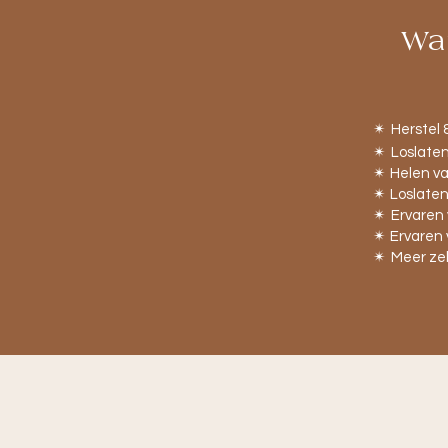
Wa
✴︎
Herstel 
✴︎
Loslaten
✴︎
Helen v
✴︎
Loslate
✴︎
Ervaren 
✴︎
Ervaren 
✴︎
Meer zel