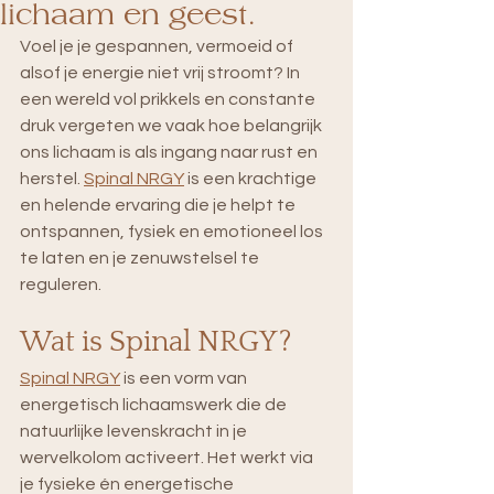
lichaam en geest.
Voel je je gespannen, vermoeid of 
alsof je energie niet vrij stroomt? In 
een wereld vol prikkels en constante 
druk vergeten we vaak hoe belangrijk 
ons lichaam is als ingang naar rust en 
herstel. 
Spinal NRGY
 is een krachtige 
en helende ervaring die je helpt te 
ontspannen, fysiek en emotioneel los 
te laten en je zenuwstelsel te 
reguleren. 
Wat is Spinal NRGY?
Spinal NRGY
 is een vorm van 
energetisch lichaamswerk die de 
natuurlijke levenskracht in je 
wervelkolom activeert. Het werkt via 
je fysieke én energetische 