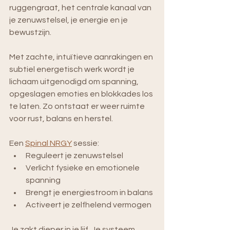
ruggengraat, het centrale kanaal van 
je zenuwstelsel, je energie en je 
bewustzijn.
Met zachte, intuïtieve aanrakingen en 
subtiel energetisch werk wordt je 
lichaam uitgenodigd om spanning, 
opgeslagen emoties en blokkades los 
te laten. Zo ontstaat er weer ruimte 
voor rust, balans en herstel.
Een 
Spinal NRGY
 sessie:
Reguleert je zenuwstelsel
Verlicht fysieke en emotionele 
spanning
Brengt je energiestroom in balans
Activeert je zelfhelend vermogen
Je zakt dieper in je lijf. Je systeem 