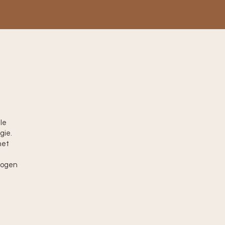
le
gie.
het
rmogen