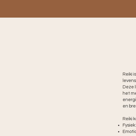
Reiki 
levens
Deze l
het me
energi
en bre
Reiki 
Fysiek
Emotio