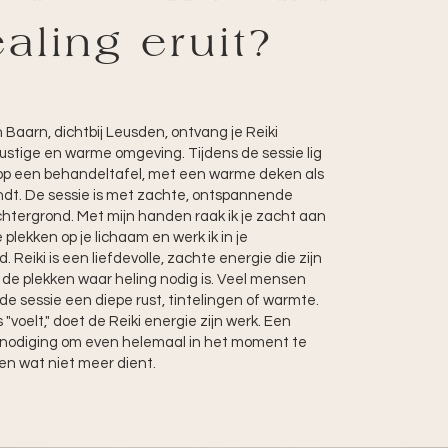
aling eruit?
 in Baarn, dichtbij Leusden, ontvang je Reiki
rustige en warme omgeving. Tijdens de sessie lig
 op een behandeltafel, met een warme deken als
vindt. De sessie is met zachte, ontspannende
htergrond. Met mijn handen raak ik je zacht aan
 plekken op je lichaam en werk ik in je
. Reiki is een liefdevolle, zachte energie die zijn
de plekken waar heling nodig is. Veel mensen
 de sessie een diepe rust, tintelingen of warmte.
s "voelt," doet de Reiki energie zijn werk. Een
itnodiging om even helemaal in het moment te
aten wat niet meer dient.