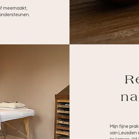
 of meemaakt,
 ondersteunen.
R
na
Mijn fijne prak
van Leusden e