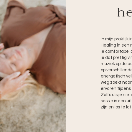
he
In mijn praktijk
Healing in een 
je comfortabel
je dat prettig 
muziek op de ac
op verschillende
energetisch veld
weg zoekt naar 
ervaren tijdens
Zelfs als je niet
sessie is een u
zijn en los te l