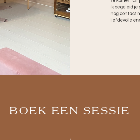
te komen. Of 
ik begeleid j
nog contact m
liefdevolle en
BOEK EEN SESSIE