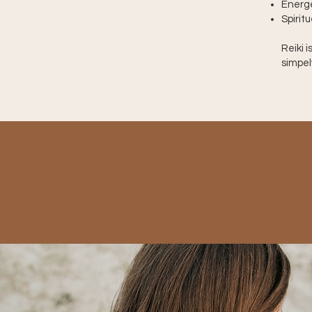
Energe
Spirit
Reiki 
simpel