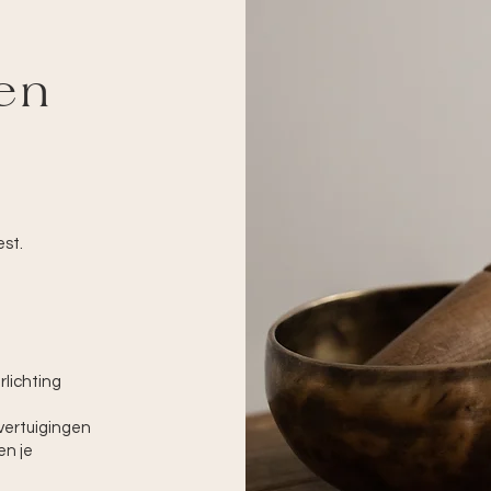
en
est.
rlichting
vertuigingen
en je