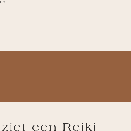
men.
t
ziet een Reiki