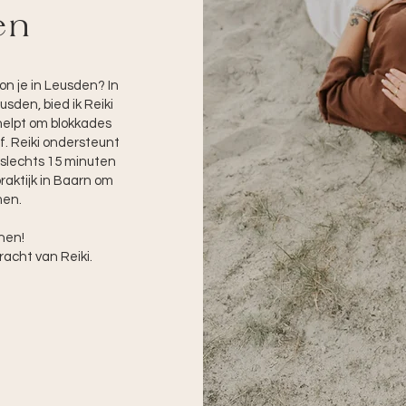
en
n je in Leusden? In
usden, bied ik Reiki
 helpt om blokkades
f. Reiki ondersteunt
 slechts 15 minuten
raktijk in Baarn om
men.
nen!
racht van Reiki.