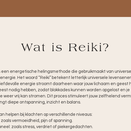
Wat is Reiki?
is een energetische helingsmethode die gebruikmaakt van universe
energie. Het woord “Reiki” betekent letterlijk universele levensener
iefdevolle energie stroomt daarheen waar jouw lichaam en geest 
est nodig hebben, zodat blokkades kunnen worden opgelost en je
e weer vrij kan stromen. Dit proces stimuleert jouw zelfhelend ve
ngt diepe ontspanning, inzicht en balans.
kan helpen bij klachten op verschillende niveaus:
: zoals vermoeidheid, pijn of spanning.
neel: zoals stress, verdriet of piekergedachten.