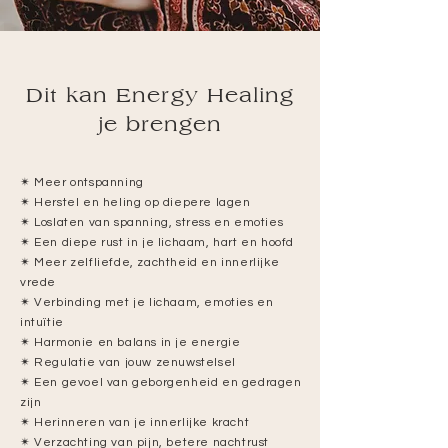
Dit kan Energy Healing
je brengen
✴︎ Meer ontspanning
✴︎
Herstel en heling op diepere lagen
✴︎
Loslaten van spanning, stress en emoties
✴︎
Een diepe rust in je lichaam, hart en hoofd
✴︎
Meer zelfliefde, zachtheid en innerlijke
vrede
✴︎
Verbinding met je lichaam, emoties en
intuïtie
✴︎
Harmonie en balans in je energie
✴︎
Regulatie van jouw zenuwstelsel
✴︎
Een gevoel van geborgenheid en gedragen
zijn
✴︎
Herinneren van je innerlijke kracht
✴︎
Verzachting van pijn, betere nachtrust