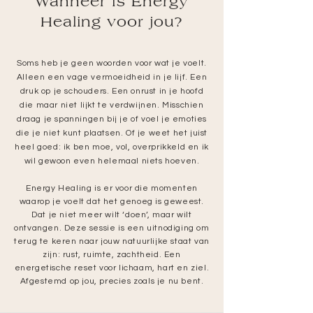
Wanneer is Energy
Healing voor jou?
​Soms heb je geen woorden voor wat je voelt.
Alleen een vage vermoeidheid in je lijf. Een
druk op je schouders. Een onrust in je hoofd
die maar niet lijkt te verdwijnen. Misschien
draag je spanningen bij je of voel je emoties
die je niet kunt plaatsen. Of je weet het juist
heel goed: ik ben moe, vol, overprikkeld en ik
wil gewoon even helemaal niets hoeven.
Energy Healing
is er voor die momenten
waarop je voelt dat het genoeg is geweest.
Dat je niet meer wilt ‘doen’, maar wilt
ontvangen. Deze sessie is een uitnodiging om
terug te keren naar jouw natuurlijke staat van
zijn: rust, ruimte, zachtheid. Een
energetische reset voor lichaam, hart en ziel.
Afgestemd op jou, precies zoals je nu bent.