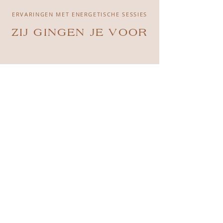
ERVARINGEN MET ENERGETISCHE SESSIES
ZIJ GINGEN JE VOOR
De sessie heeft weer zoveel
gedaan, ik blijf me verbazen.
Waar ik dacht dat de
kosmische reis mijn eigen
proces van gronden zou
tegenwerken, voel ik juist een
diepere verbinding met alles
en iedereen om me heen
doordat mijn hart meer is
geopend. Ik voel ook meer
helderheid in mezelf en met
alles dat door me heen
stroomt. Zo bijzonder, zo
dankbaar!