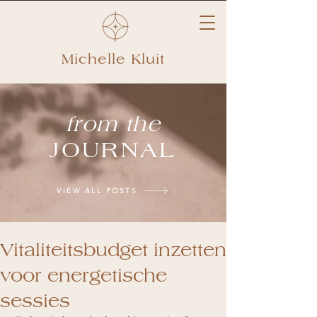
Michelle Kluit
from the
JOURNAL
VIEW ALL POSTS
Vitaliteitsbudget inzetten
voor energetische
sessies